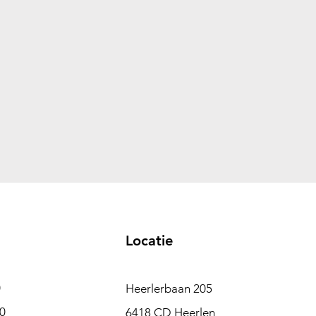
Locatie
0
Heerlerbaan 205
00
6418 CD Heerlen