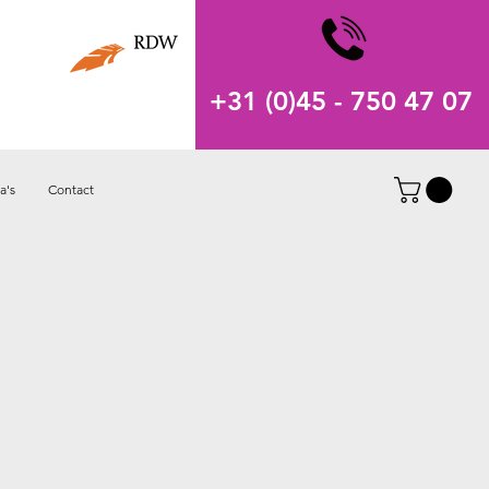
+31 (0)45 - 750 47 07
a's
Contact