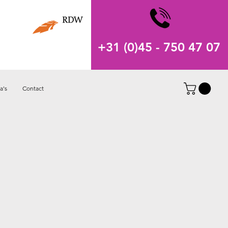
+31 (0)45 - 750 47 07
a's
Contact